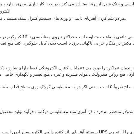
الکترومغناطیس صرفه جویی می کند ، هزینه زیادی را کاهش می دهد.
هر دو بلند کردن آهنربای دائمی و وزنه های سیستم کنترل سبک هستند ، می توانند بار تجهیزات بالابر را کاهش دهند ، وزن را افزایش دهند.
مغناطیس آهنربای بلند کننده دائمی 
مکش در هنگام خرابی ناگهانی برق یا آسیب دیدن کابل جلوگیری کنید.هیچ تضعیف
د ، هیچ روغن هیدرولیک ، هوای فشرده و غیره ، هیچ تعمیر و نگهداری خاصی و
پس از مغناطش زدایی ، نیروی مغناطیسی باقی مانده در سطح تقریباً 0 است ، حتی اگر ذرات مغ
سیستم آهنربای بلند کننده دائمی الکترو بسیار ایمن است ، زیرا تحت تأثیر از دست دادن قدرت ، 