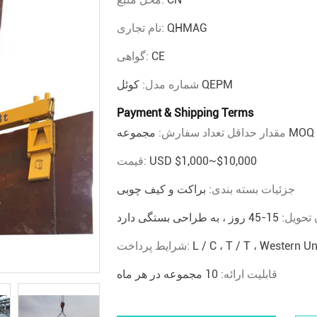
QHMAG
نام تجاری:
CE
گواهی:
کوئل QEPM
شماره مدل:
Payment & Shipping Terms
وعه MOQ 1
مقدار حداقل تعداد سفارش:
USD $1,000~$10,000
قیمت:
جزئیات بسته بندی:
براکت و کیف چوبی
 تحویل:
15-45 روز ، به طراحی بستگی دارد
L / C ، T / T ، Western Un
شرایط پرداخت:
قابلیت ارائه:
10 مجموعه در هر ماه