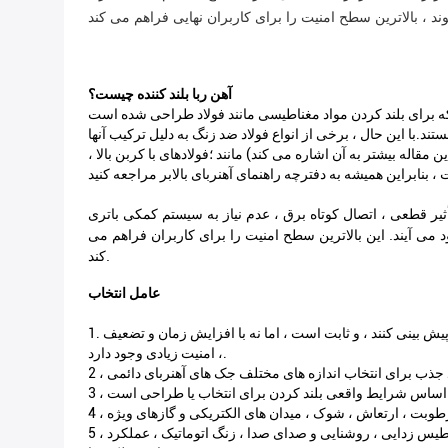
آهن ربا بلند کننده چیست؟
ستند.با این حال ، برخی از انواع فولاد ضد زنگ به دلیل ترکیب آنها
قاله بیشتر به آن اشاره می کند) مانند ؛فولادهای با کربن بالا ،
یاز به سیستم کمکی باتری UPS ، عدم نیاز به برق برای پشتیبانی در حین کار ، مکش قوی و پایدار
ی آیند. این بالاترین سطح امنیت را برای کاربران فراهم می
کند.
عامل انتخاب
1. مکش: ژاکتهای آهنربای دائمی می توانند نیروی محکم کننده مغناطیسی دائمی را بسیار قوی ، در سانتی متر مربع تا 15 کیلوگرم نیرو ، بسیار قوی پیش بینی کنند ، و ثابت است ، اما نه با افزایش زمان و تضعیف
، امنیت زیادی وجود دارد.
5 ، عملکرد: با توجه به نیاز به انتخاب حالت کنترل چند کاناله (برای هر کانال برای کنترل فردی یا همزمان) ، تشخیص شارژ و مغناطیس زدایی ، روشنایی و صدای صدا ، زنگ اتوماتیک ، عملکرد PLC ، کنترل از راه