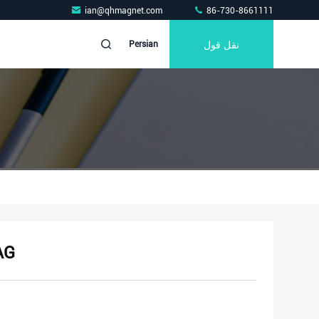
ian@qhmagnet.com
86-730-8661111
نقل قول
Persian
ابزار ب