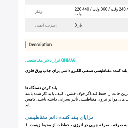
220 ولت / 240 ولت / 360 ولت / 440
ولتاژ:
ولت
3 بار
ضریب ایمنی:
Description
ابزار بالابر مغناطیسی QHMAG
بلند کننده مغناطیسی صنعتی الکترو دائمی برای جذب ورق فلزی
بلند کردن دستگاه ها
 ترین حالت را حفظ کند.اگر فولاد خشن ، کثیف یا بد کار شده باشد
کاف های هوا بر نیروی مغناطیسی تأثیر بسزایی داشته باشند. کاهش
یابد
مزایای بلند کننده دائم مغناطیسی
ن به صرفه ، صرفه جویی در انرژی ، حفاظت از محیط زیست