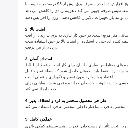
سیستم آهنربای دائمی الکتریکی فقط در لحظه شارژ مغناطیسی و خنک شدن از برق استفاده می کند ، در حین کار نیازی به برق ندارد ، هیچ افزایش دما ، در مصرف برق بیش از 95 درصد در مقایسه با
2. امنیت بالا
الکترو از 2 نوع مواد مغناطیسی دائمی با ماهیت متفاوت است.حداکثر نیروی مغناطیسی تا 16 کیلوگرم در سانتی متر مربع است. در حین کار نیازی به برق ندارید ، از افت
 کننده ای حتی با استفاده از امنیت بالا در حین استفاده مدت
زیادی از بین نرفت.
3. استفاده آسان
عملیات کنترل الکترونیکی فقط دارای شارژ ، دکمه های مغناطیس سازی ، آسان برای کار است ، فقط از 0.1-1s برای مغناطیس سازی و مغناطیس سازی استفاده می کند ، راندمان عملکرد را بهبود می
جود ندارد ، فقط باید اطمینان حاصل شود که سطح تمیز ، قابل
اعتماد و با دوام ، بدون تعمیر و نگهداری و عملی است.
ناطیسی کوچک روی سطح قطب مغناطیسی جذب نشوند ، جذب آن خراشیده نمی شود ، بقایایی برای
جذب ایجاد نمی کند.
4. طراحی محصول منحصر به فرد و انعطاف پذیر
5. عملکرد کامل
هیچ سیستم کمکی باتری UPS قرار نمی گیرد.انرژی بالا از مواد مغناطیسی دائمی مکش پایداری را ارائه می