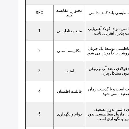
محتوا را مقایسه
ناطیسی بلند کننده دائمی
SEQ
کنید
ائمی مواد: فولاد آهنربایی
منبع مغناطیسی
1
 پذیر ، آهنربای ثابت
ناطیسی توسط یک جریان
مکانیسم اصلی
2
روشن یا خاموش می شود
فولادی ، ضد آب و روغن ،
امنیت
3
دون مشکل پیری
 است و با گذشت زمان
قابلیت اطمینان
4
عیف نمی شود
ای دائمی بدون تضعیف
، ماژول مغناطیسی بدون
دوام و نگهداری
5