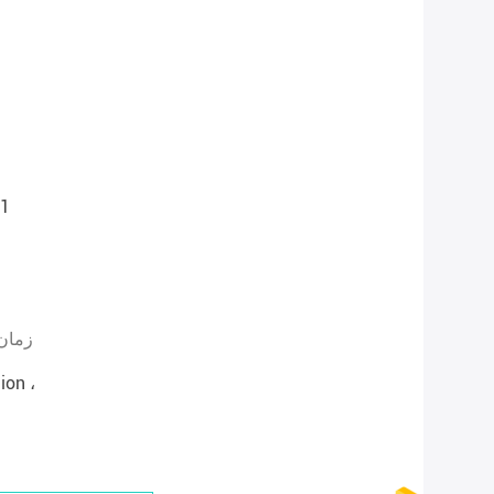
مجم
زمان
ion ،