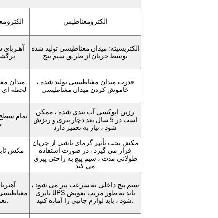
الکترومغناطیس
الکترومغ
الکتریسیته: میدان مغناطیسی تولید شده
آهنربای د
توسط جریان از طریق سیم پیچ
برگشت
قدرت میدان مغناطیسی تولید شده ،
میدان مغ
خاموش کردن میدان مغناطیسی
لحظه ای 
رزین اپوکسی آب بندی شده ، ممکن
تمام سطح 
است در 5 سال بعد دچار پیری و ریزش
ب
شود ، نیاز به تعمیر دارد
مکش تحت تأثیر گرمای ناشی از جریان
قرار می گیرد ، در صورت استفاده
مکش ثابت
طولانی مدت ، سیم پیچ به راحتی پیری
ض
می کند
سیم پیچ داخلی به سرعت پیر می شود ،
آهنرب
باتری UPS باید به طور مرتب تعویض
مغناطیسی 
شود ، باید لوازم جانبی را آماده کنید.
تعمیر و نگهداری است.