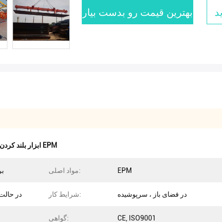
د
بهترین قیمت رو بدست بیار
ابزار بلند کردن مغناطیسی EPM
EPM
مواد اصلی:
بر
در فضای باز ، سرپوشیده
شرایط کار:
در حالت
CE, ISO9001
گواهی: