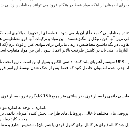
لی ترین آنها آهن ، نیکل و منگنز هستند ، این مواد و ترکیبات آنها فرو مغناطیسی ه
ی در نگه داشتن مغناطیس دارند ، بنابراین برای موادی غیر از فولاد نرم (که این م
سیستم آهنربای بلند کننده دائمی الکترو بسیار ایمن است ، زیرا تحت تأثیر قطعی ، اتصال کوتاه برق ، عدم ن
د جذب شده اطمینان حاصل کنید که فقط پس از خنک شدن توسط اپراتور فرود م
2 ، اندازه: با توجه به اندازه مواد جذب برای انتخاب اندازه های مختلف جک های آهنربای دائمی.
4 ، محیط کار: دما ، رطوبت ، ارتعاش ، شوک ، میدان های الکتریکی و گازهای ویژه.