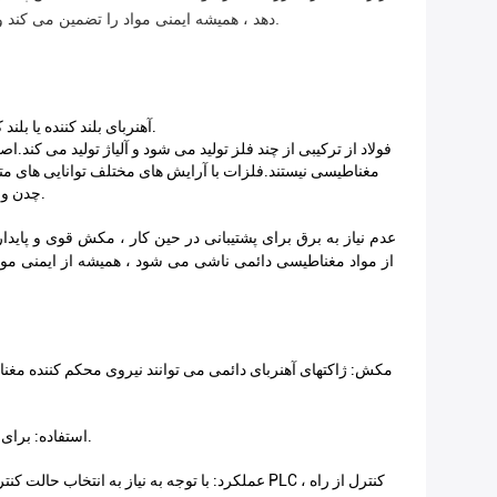
دهد ، همیشه ایمنی مواد را تضمین می کند و برای اطمینان از اینکه مواد فقط در هنگام فرود می توانند مغناطیس زدایی شوند ، بالاترین سطح امنیت را برای کاربران نهایی فراهم می کند.
آهنربای بلند کننده یا بلند کننده مغناطیسی که بعضاً از آن یاد می شود ، قطعه ای از تجهیزات بالابری است که برای بلند کردن مواد مغناطیسی مانند فولاد طراحی شده است.
فولاد از ترکیبی از چند فلز تولید می شود و آلیاژ تولید می کند.اص
مغناطیسی نیستند.فلزات با آرایش های مختلف توانایی های متفاوت
چدن و ​​آلیاژهای آهنی باید در کاهش ظرفیت بالابر اعمال شود ، این بین مواد متفاوت است ، بنابراین همیشه به دفترچه راهنمای آهنربای بالابر مراجعه کنید.
از مواد مغناطیسی دائمی ناشی می شود ، همیشه از ایمنی موا
3 ، استفاده: برای پروفیل های مختلف یا خالی ، پروفایل های طراحی پخش کننده آهنربای دائمی بر اساس شرایط واقعی بلند کردن برای انتخاب یا طراحی است.