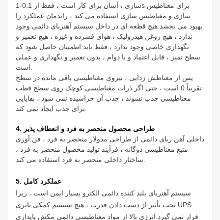
سازی ، آسان برای کار است ، فقط از 0.1-1s برای مغناطیس
سازی و مغناطیس سازی استفاده می کند ، راندمان عملکرد را
بهبود می بخشد.هیچ قطعه ای در داخل سیستم آهنربای دائمی وجود
ندارد ، هیچ روغن هیدرولیک ، هوای فشرده و غیره ، هیچ تعمیر و
نگهداری خاصی وجود ندارد ، فقط باید اطمینان حاصل شود که
سطح تمیز ، قابل اعتماد و با دوام ، بدون تعمیر و نگهداری و عملی
است.
پس از مغناطش زدایی ، نیروی مغناطیسی باقی مانده در سطح
تقریباً 0 است ، حتی اگر ذرات مغناطیسی کوچک روی سطح قطب
مغناطیسی جذب نشوند ، جذب آن خراشیده نمی شود ، بقایایی
برای جذب ایجاد نمی کند.
4. طراحی محصول منحصر به فرد و انعطاف پذیر
داخلی آهن ربای دائمی از طراحی مدولار منحصر به فرد ، فن آوری
منبع مغناطیسی دوگانه ، فرآیند تولید محصول منحصر به فرد ،
ساختار داخلی منحصر به فرد استفاده می کند.
5. عملکرد کامل
سیستم آهنربای بلند کننده دائمی الکترو بسیار ایمن است ، زیرا
تحت تأثیر از دست دادن قدرت ، هیچ سیستم کمکی باتری UPS
قرار نمی گیرد.انرژی بالا از مواد مغناطیسی دائمی مکش پایداری