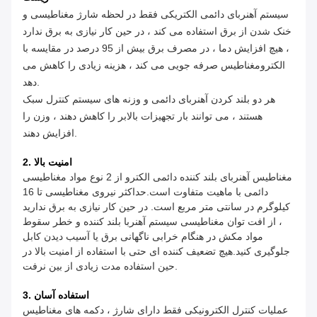
سیستم آهنربای دائمی الکتریکی فقط در لحظه شارژ مغناطیسی و
خنک شدن از برق استفاده می کند ، در حین کار نیازی به برق ندارد
، هیچ افزایش دما ، در مصرف برق بیش از 95 درصد در مقایسه با
الکترومغناطیس صرفه جویی می کند ، هزینه زیادی را کاهش می
دهد.
هر دو بلند کردن آهنربای دائمی و وزنه های سیستم کنترل سبک
هستند ، می توانند بار تجهیزات بالابر را کاهش دهند ، وزن را
افزایش دهند.
2. امنیت بالا
مغناطیس آهنربای بلند کننده دائمی الکترو از 2 نوع مواد مغناطیسی
دائمی با ماهیت متفاوت است.حداکثر نیروی مغناطیسی تا 16
کیلوگرم در سانتی متر مربع است. در حین کار نیازی به برق ندارید
، از افت توان مغناطیسی سیستم آهنربا بلند کننده و خطر سقوط
مواد مکش در هنگام خرابی ناگهانی برق یا آسیب دیدن کابل
جلوگیری کنید.هیچ تضعیف کننده ای حتی با استفاده از امنیت بالا در
حین استفاده مدت زیادی از بین نرفت.
3. استفاده آسان
عملیات کنترل الکترونیکی فقط دارای شارژ ، دکمه های مغناطیس