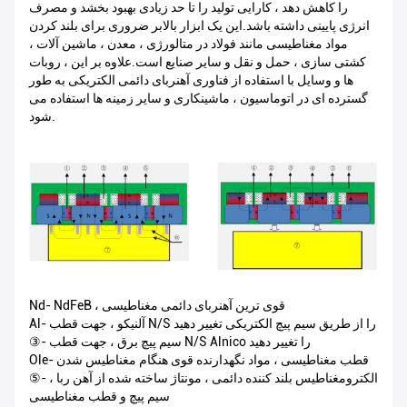
را کاهش دهد ، کارایی تولید را تا حد زیادی بهبود بخشد و مصرف
انرژی پایینی داشته باشد.این یک ابزار بالابر ضروری برای بلند کردن
مواد مغناطیسی مانند فولاد در متالورژی ، معدن ، ماشین آلات ،
کشتی سازی ، حمل و نقل و سایر صنایع است.علاوه بر این ، روبات
ها و وسایل با استفاده از فناوری آهنربای دائمی الکتریکی به طور
گسترده ای در اتوماسیون ، ماشینکاری و سایر زمینه ها استفاده می
شود.
Nd- NdFeB ، قوی ترین آهنربای دائمی مغناطیسی
Al- آلنیکو ، جهت قطب N/S را از طریق سیم پیچ الکتریکی تغییر دهید
③- سیم پیچ برق ، جهت قطب N/S Alnico را تغییر دهید
Ole- قطب مغناطیسی ، مواد نگهدارنده قوی هنگام مغناطیس شدن
⑤- الکترومغناطیس بلند کننده دائمی ، مونتاژ ساخته شده از آهن ربا ،
سیم پیچ و قطب مغناطیسی