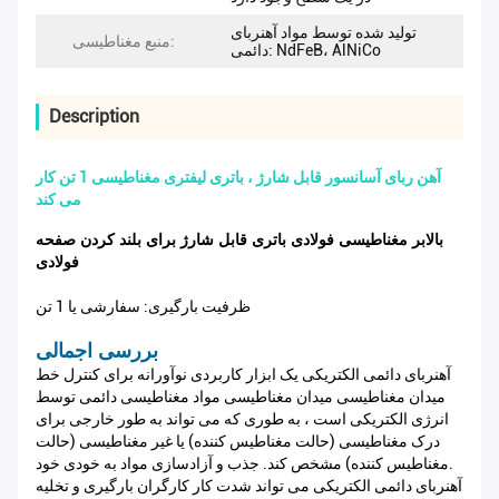
تولید شده توسط مواد آهنربای
منبع مغناطیسی:
دائمی: NdFeB، AlNiCo
Description
آهن ربای آسانسور قابل شارژ ، باتری لیفتری مغناطیسی 1 تن کار
می کند
بالابر مغناطیسی فولادی باتری قابل شارژ برای بلند کردن صفحه
فولادی
ظرفیت بارگیری: سفارشی یا 1 تن
بررسی اجمالی
آهنربای دائمی الکتریکی یک ابزار کاربردی نوآورانه برای کنترل خط
میدان مغناطیسی میدان مغناطیسی مواد مغناطیسی دائمی توسط
انرژی الکتریکی است ، به طوری که می تواند به طور خارجی برای
درک مغناطیسی (حالت مغناطیس کننده) یا غیر مغناطیسی (حالت
مغناطیس کننده) مشخص کند. جذب و آزادسازی مواد به خودی خود.
آهنربای دائمی الکتریکی می تواند شدت کار کارگران بارگیری و تخلیه