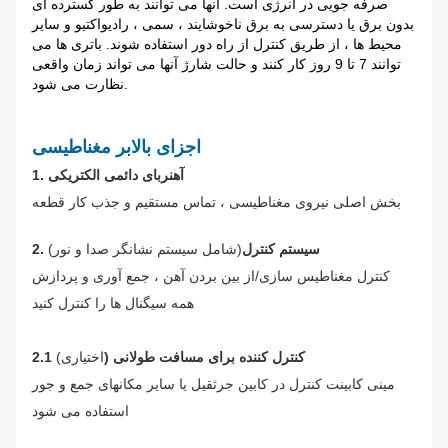
صرفه جویی در انرژی است. آنها می توانند به طور گسترده ای
بدون برق یا دسترسی به برق ناخوشایند ، سمی ، رادیواکتیو و سایر
محیط ها ، از طریق کنترل از راه دور استفاده شوند. باتری ها می
توانند 7 تا 9 روز کار کنند و حالت شارژ آنها می تواند زمان واقعی
نظارت می شود.
اجزای بالابر مغناطیسی
1. آهنربای دائمی الکتریکی
بخش اصلی نیروی مغناطیسی ، تماس مستقیم و جذب کار
قطعه
2. سیستم کنترل
(شامل سیستم نشانگر صدا و نور)
کنترل مغناطیس سازی/از بین بردن آهن ، جمع آوری و پردازش
همه سیگنال ها را کنترل کنید
2.1 کنترل کننده برای مسافت طولانی (
اختیاری)
مینی کابینت کنترل در کابین جرثقیل یا سایر مکانهای جمع و جور
استفاده می شود