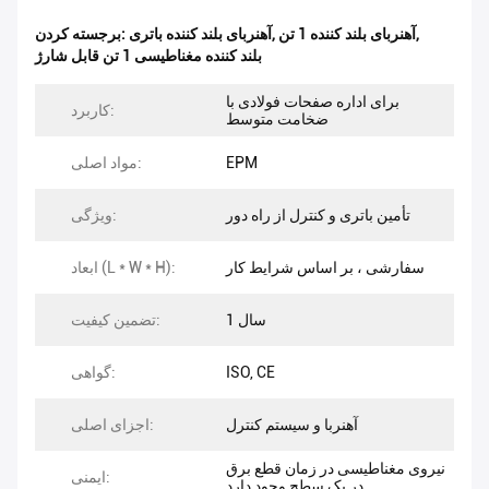
,
آهنربای بلند کننده 1 تن
,
آهنربای بلند کننده باتری
برجسته کردن:
بلند کننده مغناطیسی 1 تن قابل شارژ
برای اداره صفحات فولادی با
کاربرد:
ضخامت متوسط
EPM
مواد اصلی:
تأمین باتری و کنترل از راه دور
ویژگی:
سفارشی ، بر اساس شرایط کار
ابعاد (L * W * H):
1 سال
تضمین کیفیت:
ISO, CE
گواهی:
آهنربا و سیستم کنترل
اجزای اصلی:
نیروی مغناطیسی در زمان قطع برق
ایمنی:
در یک سطح وجود دارد