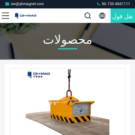
ian@qhmagnet.com
86-730-8661111
نقل قول
محصولات