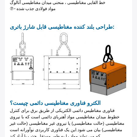
خط القایی مغناطیسی ، منحنی میدان مغناطیسی آنالوگ
⑦- مواد فولادی جذب شده
طراحی بلند کننده مغناطیسی قابل شارژ باتری:
الکترو فناوری مغناطیسی دائمی چیست؟
فناوری مغناطیس دائمی الکتریکی از طریق برق برای کنترل
خطوط میدان مغناطیسی مواد آهنربای دائمی است که با نیروی
مغناطیسی (حالت مغناطیسی) یا نیروی غیر مغناطیسی (حالت غیر
مغناطیسی) بیان می شود.این یک فناوری کاربردی نوآورانه است
که می تواند مواد را به طور مستقل جذب یا آزاد کند.