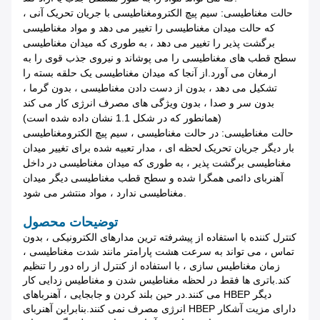
حالت مغناطیسی: سیم پیچ الکترومغناطیسی با جریان تحریک آنی ،
که حالت میدان مغناطیسی را تغییر می دهد و مواد مغناطیسی
برگشت پذیر را تغییر می دهد ، به طوری که میدان مغناطیسی
سطح قطب های مغناطیسی را می پوشاند و نیروی جذب قوی را به
ارمغان می آورد.از آنجا که میدان مغناطیسی یک حلقه بسته را
تشکیل می دهد ، بدون از دست دادن مغناطیسی ، بدون گرما ،
بدون سر و صدا ، بدون ویژگی های مصرف انرژی کار می کند
(همانطور که در شکل 1.1 نشان داده شده است)
حالت مغناطیسی: در حالت مغناطیسی ، سیم پیچ الکترومغناطیسی
بار دیگر جریان تحریک لحظه ای ، مدار تعبیه شده برای تغییر میدان
مغناطیسی برگشت پذیر ، به طوری که میدان مغناطیسی در داخل
آهنربای دائمی همگرا شده و سطح قطب مغناطیسی دیگر میدان
مغناطیسی ندارد ، مواد منتشر می شود.
توضیحات محصول
کنترل کننده با استفاده از پیشرفته ترین مدارهای الکترونیکی ، بدون
تماس ، می تواند به سرعت هشت پارامتر مانند شدت مغناطیسی ،
زمان مغناطیس سازی ، با استفاده از کنترل از راه دور را تنظیم
کند.باتری ها فقط در لحظه مغناطیس شدن و مغناطیس زدایی کار
می کنند.در حین بلند کردن و جابجایی ، آهنرباهای HBEP دیگر
انرژی مصرف نمی کنند.بنابراین آهنربای HBEP دارای مزیت آشکار