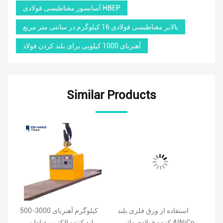
آسانسور مغناطیسی فولادی HBEP
بالابر مغناطیسی فولادی 16 کیلوگرم در سانتی متر مربع
آهنربای 1000 کیلویی برای بلند کردن فولاد
Similar Products
آسانسور مغناطیسی کوچک 2
استفاده از ورق فلزی بلند
500-3000 کیلوگرم آهنربای
EPM
کننده فولادی دائمی AlNiCo
بلند کننده الکترومغناطیسی
فول