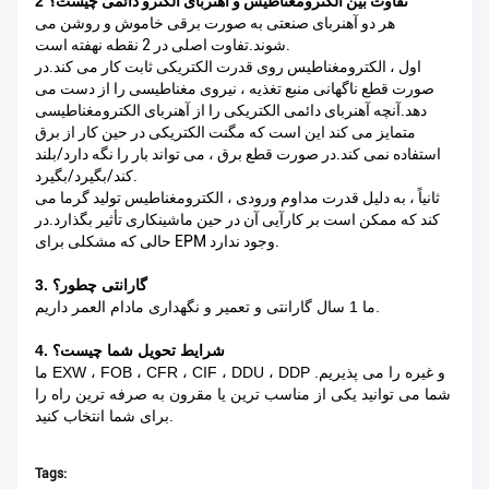
تفاوت بین الکترومغناطیس و آهنربای الکترو دائمی چیست؟
2
هر دو آهنربای صنعتی به صورت برقی خاموش و روشن می
شوند.تفاوت اصلی در 2 نقطه نهفته است.
اول ، الکترومغناطیس روی قدرت الکتریکی ثابت کار می کند.در
صورت قطع ناگهانی منبع تغذیه ، نیروی مغناطیسی را از دست می
دهد.آنچه آهنربای دائمی الکتریکی را از آهنربای الکترومغناطیسی
متمایز می کند این است که مگنت الکتریکی در حین کار از برق
استفاده نمی کند.در صورت قطع برق ، می تواند بار را نگه دارد/بلند
کند/بگیرد/بگیرد.
ثانیاً ، به دلیل قدرت مداوم ورودی ، الکترومغناطیس تولید گرما می
کند که ممکن است بر کارآیی آن در حین ماشینکاری تأثیر بگذارد.در
حالی که مشکلی برای EPM وجود ندارد.
3. گارانتی چطور؟
ما 1 سال گارانتی و تعمیر و نگهداری مادام العمر داریم.
4. شرایط تحویل شما چیست؟
ما EXW ، FOB ، CFR ، CIF ، DDU ، DDP و غیره را می پذیریم.
شما می توانید یکی از مناسب ترین یا مقرون به صرفه ترین راه را
برای شما انتخاب کنید.
Tags: