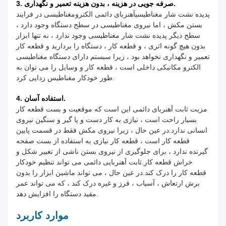
3. صرفه جویی در هزینه ، بدون هزینه تعمیر و نگهداری.
پدیده نشت شار مغناطیسیآهنربای دائمی الکترومغناطیسی در فرایند
بستن مکش ، اما نیروی مغناطیسی در سطح دستگاه وجود دارد ،
سطح دیگر پدیده نشت شار مغناطیسی وجود ندارد ، نه تنها ابزار
بدون هیچ گونه اثری ، و قطعه کار ، دستگاه را بردارید و قطعه کار
تعمیر و نگهداری نخواهد بود ، زیرا سیستم دارای دستگاه مغناطیسی
الکترو مکانیکی داخلی است ، قطعه کار و وسایل را می توان به
طور خودکار مغناطیس زدایی کرد.
4. استفاده آسان.
مزیت ثابت آهنربای دائمی این است که موقعیت و بست قطعه کار
بسیار راحت است ، نیازی به کار دست و پا گیر و سنگین نیروی
انسانی ندارد.در عین حال ، زیرا نیروی مکش فقط در قسمت پایین
قطعه کار است ، قطعه کار نیازی به استفاده از بست صفحه
گیرنده ندارد ، برای جلوگیری از نیروی بستن ناشی از تغییر شکل و
خراش قطعه کار.ثابت آهنربایی دائمی می تواند تنظیم خودکار
قطعه کار را درک کند.در عین حال ، می تواند ماشین ابزار را بدون
برش ارتعاش ، آسیاب ، فرز و غیره درک کند ، که می تواند عمر
مفید دستگاه را افزایش دهد.
موارد کاربرد