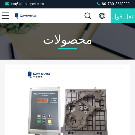
ian@qhmagnet.com
86-730-8661111
نقل قول
محصولات