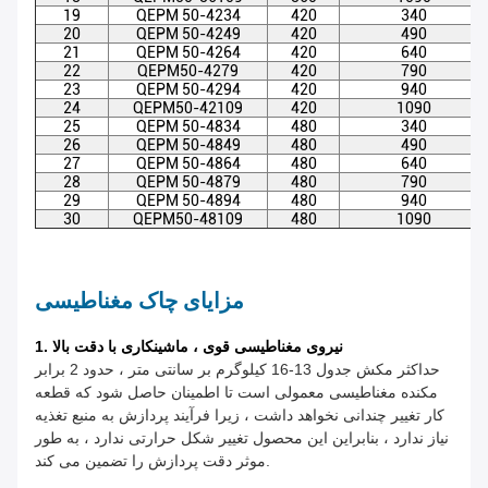
19
QEPM 50-4234
420
340
20
QEPM 50-4249
420
490
21
QEPM 50-4264
420
640
22
QEPM50-4279
420
790
23
QEPM 50-4294
420
940
24
QEPM50-42109
420
1090
25
QEPM 50-4834
480
340
26
QEPM 50-4849
480
490
27
QEPM 50-4864
480
640
28
QEPM 50-4879
480
790
29
QEPM 50-4894
480
940
30
QEPM50-48109
480
1090
مزایای چاک مغناطیسی
1. نیروی مغناطیسی قوی ، ماشینکاری با دقت بالا
حداکثر مکش جدول 13-16 کیلوگرم بر سانتی متر ، حدود 2 برابر
مکنده مغناطیسی معمولی است تا اطمینان حاصل شود که قطعه
کار تغییر چندانی نخواهد داشت ، زیرا فرآیند پردازش به منبع تغذیه
نیاز ندارد ، بنابراین این محصول تغییر شکل حرارتی ندارد ، به طور
موثر دقت پردازش را تضمین می کند.