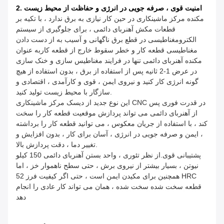
2. امنیت قوی ، صرفه جویی در انرژی و حفاظت از محیط زیست
مکنده مرکز ماشینکاری در حین کار نیازی به برق ندارد ، با تکیه بر
قطعات مکش آهنربای دائمی ، برای جلوگیری از سیستم
الکترومغناطیسی در قطع برق ناگهانی و آسیب به از دست دادن
مغناطیسی قطعه کار و خطر سقوط خارج از قطعه کاربه عنوان
مکنده آهنربای دائمی تنها در فرایند مغناطیس سازی و خنک سازی
در عرض 1-2 ثانیه پس از استفاده از برق ، بدون استفاده از هیچ
گونه انرژی کار کنید و نیروی ایمن ، قوی و کارآمدی ، اقتصادی و
سازگار با محیط زیست تولید کنید.
این نوع جدید از دیسک مرکز ماشینکاری CNC در قدرت فوری پس
از آهنربای دائمی می تواند پردازش موقعیت قطعه کار را سخت
کند ، با استفاده از جریان معکوس ، می توانید قطعه کار را برداشته
، ایمن و صرفه جویی در انرژی ، آسان برای کار ، بدون افزایش و
تغییر دما ، دقت پردازش بالا.
پشتیبانی قوی.از نظر تئوری ، واحد بستن آهنربای دائمی 150 کیلو
نیوتن ، بسیار بیشتر از نیروی برش ، حتی سطح ناهموار خز ، اما
همچنین برای مکیدن ایمن است ، حتی اگر کیفیت فرز 52 HRC
قطعه سخت شده سخت شده ، همان می تواند کار عادی را انجام
دهد